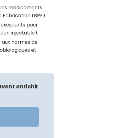
e des médicaments :
 Fabrication (BPF).
 excipients pour
ion injectable).
ts aux normes de
robiologiques et
vent enrichir
de.