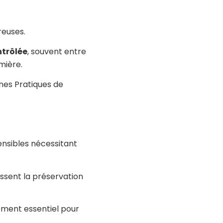
reuses.
trôlée
, souvent entre
mière.
nes Pratiques de
nsibles nécessitant
ssent la préservation
ement essentiel pour