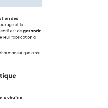
ution des
stockage et le
jectif est de
garantir
 leur fabrication à
 pharmaceutique ainsi
utique
e la chaîne