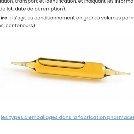
lation, transport et identification, et indiquant les informa
de lot, date de péremption).
ire
: il s’agit du conditionnement en grands volumes perm
tes, conteneurs).
r
les types d’emballages dans la fabrication pharmace