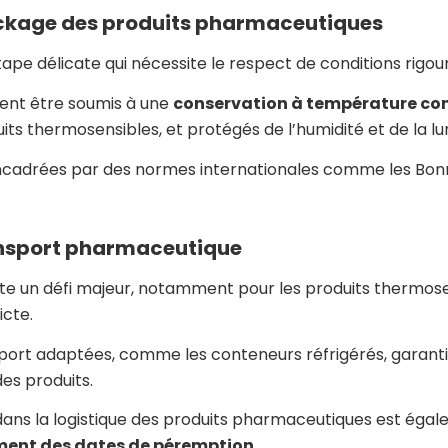
ockage des produits pharmaceutiques
ape délicate qui nécessite le respect de conditions rigou
ent être soumis à une
conservation à température con
uits thermosensibles, et protégés de l’humidité et de la lu
ncadrées par des normes internationales comme les Bon
ansport pharmaceutique
te un défi majeur, notamment pour les produits thermose
icte.
sport adaptées, comme les conteneurs réfrigérés, garanti
 des produits.
dans la logistique des produits pharmaceutiques est égal
ment des dates de péremption
.