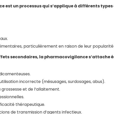
 est un processus qui s’applique à différents types
caux.
mentaires, particulièrement en raison de leur popularité
’effets secondaires, la pharmacovigilance s’attache
édicamenteuses.
e utilisation incorrecte (mésusages, surdosages, abus).
la grossesse et de l’allaitement.
essionnelles.
fficacité thérapeutique.
cions de transmission d’agents infectieux.