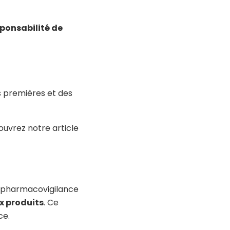
sponsabilité de
es premières et des
ouvrez notre article
t pharmacovigilance
ux produits
. Ce
ce.