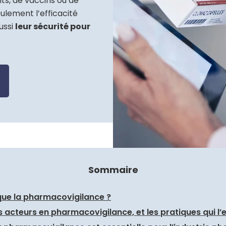
nts, de vaccins ou de
ulement l’efficacité
ussi
leur sécurité pour
Sommaire
 que la pharmacovigilance ?
es acteurs en pharmacovigilance, et les pratiques qui l