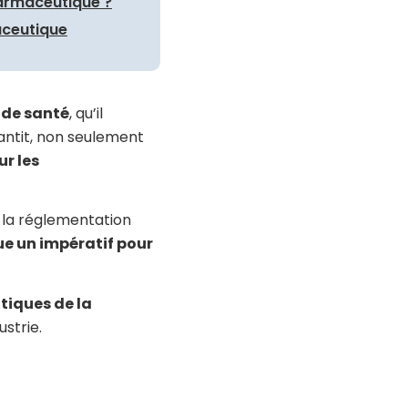
harmaceutique ?
raceutique
 de santé
, qu’il
antit, non seulement
ur les
 la réglementation
e un impératif pour
tiques de la
ustrie.