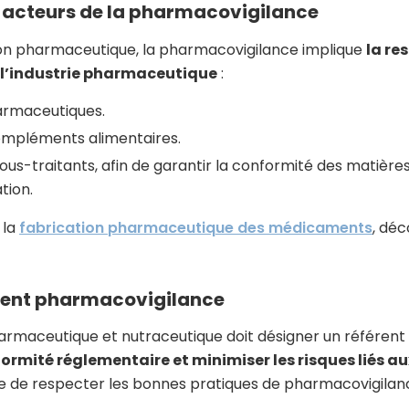
x acteurs de la pharmacovigilance
on pharmaceutique, la pharmacovigilance implique
la re
e l’industrie pharmaceutique
:
armaceutiques.
ompléments alimentaires.
sous-traitants, afin de garantir la conformité des matièr
tion.
 la
fabrication pharmaceutique des médicaments
, déc
férent pharmacovigilance
rmaceutique et nutraceutique doit désigner un référen
formité réglementaire et minimiser les risques liés a
e de respecter les bonnes pratiques de pharmacovigilan