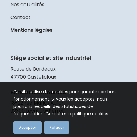
Nos actualités
Contact
Mentions légales
Siège social et site industriel
Route de Bordeaux
47700 Casteljaloux
Bureau commercial
Ce site utilise des cookies pour garantir son bon
fonctionnement. Si vous les acceptez, nous
18-22 rue Marius Aufan
pourrons recueillir des statistiques de
92300 Levallois-Perret
fréquentation.
Consulter la politique cookies
.
Accepter
Refuser